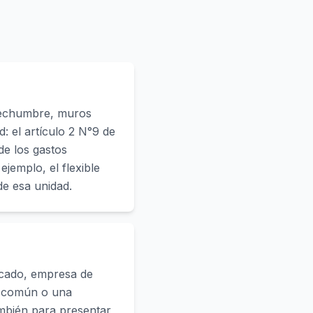
 techumbre, muros
: el artículo 2 N°9 de
de los gastos
jemplo, el flexible
de esa unidad.
ficado, empresa de
en común o una
ambién para presentar