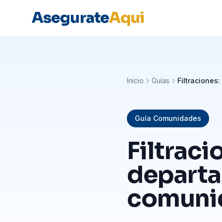
Asegurate
Aqui
Inicio
Guías
Filtraciones
Guía Comunidades
Filtraci
departa
comunid