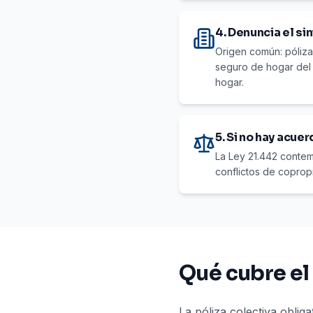
4. Denuncia el s
Origen común: póliza
seguro de hogar del 
hogar.
5. Si no hay acue
La Ley 21.442 contem
conflictos de copropi
Qué cubre el
La póliza colectiva oblig