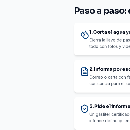
Paso a paso: 
1. Corta el agua y
Cierra la llave de pa
todo con fotos y vid
2. Informa por es
Correo o carta con fe
constancia para el s
3. Pide el inform
Un gásfiter certific
informe define quién