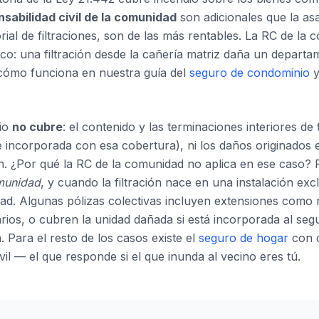
sabilidad civil de la comunidad
son adicionales que la a
orial de filtraciones, son de las más rentables. La RC de la
pico: una filtración desde la cañería matriz daña un depart
cómo funciona en nuestra guía del
seguro de condominio
y
cio
no cubre
: el contenido y las terminaciones interiores d
 incorporada con esa cobertura), ni los daños originados e
n. ¿Por qué la RC de la comunidad no aplica en ese caso? 
munidad
, y cuando la filtración nace en una instalación exc
dad. Algunas pólizas colectivas incluyen extensiones como r
rios, o cubren la unidad dañada si está incorporada al segu
. Para el resto de los casos existe el
seguro de hogar
con 
vil — el que responde si el que inunda al vecino eres tú.