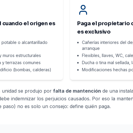
 cuando el origen es
Paga el propietario 
es exclusivo
 potable o alcantarillado
Cañerías interiores del 
arranque
 muros estructurales
Flexibles, llaves, WC, cal
a y terrazas comunes
Ducha o tina mal sellada,
dificio (bombas, calderas)
Modificaciones hechas por
a unidad se produjo por
falta de mantención
de una instala
debe indemnizar los perjuicios causados. Por eso la mante
 de paso) no es solo un consejo: define quién paga.