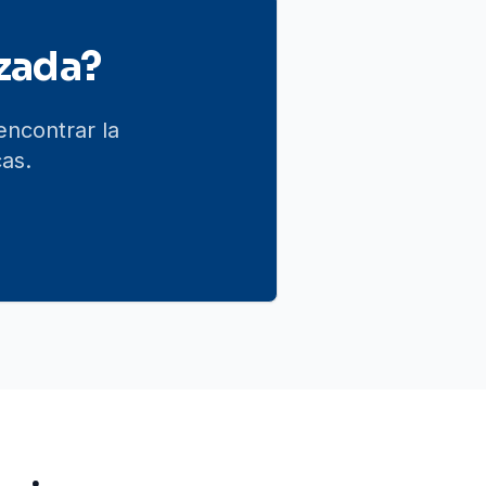
zada?
encontrar la
as.