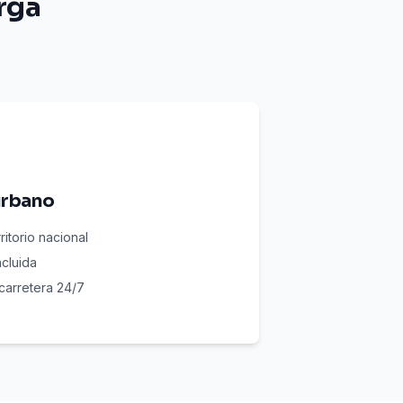
rga
urbano
ritorio nacional
ncluida
carretera 24/7