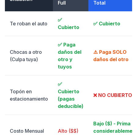
Full
Total
✅
Te roban el auto
✅ Cubierto
Cubierto
✅ Paga
Chocas a otro
daños del
⚠️ Paga SOLO
(Culpa tuya)
otro y
daños del otro
tuyos
✅
Topón en
Cubierto
❌ NO CUBIERTO
estacionamiento
(pagas
deducible)
Bajo ($) - Prima
Costo Mensual
Alto ($$)
considerablemen